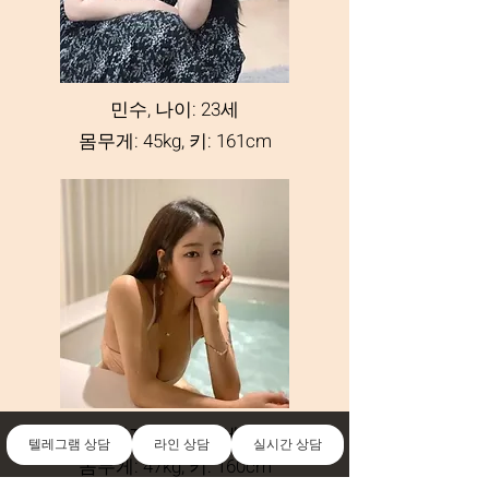
민수, 나이: 23세
몸무게: 45kg, 키: 161cm
민지, 나이: 24세
텔레그램 상담
라인 상담
실시간 상담
몸무게: 47kg, 키: 160cm