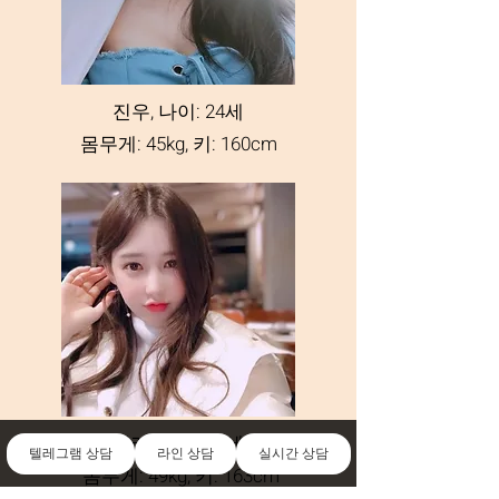
진우, 나이: 24세
몸무게: 45kg, 키: 160cm
나래, 나이: 27세
텔레그램 상담
라인 상담
실시간 상담
몸무게: 49kg, 키: 163cm