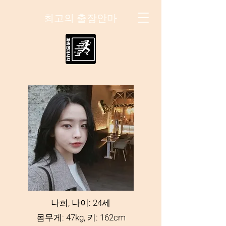
최고의 출장안마
나희, 나이: 24세
몸무게: 47kg, 키: 162cm