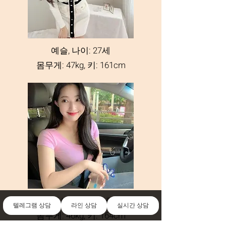
예슬, 나이: 27세
몸무게: 47kg, 키: 161cm
영서, 나이: 27세
텔레그램 상담
라인 상담
실시간 상담
몸무게: 46kg, 키: 164cm